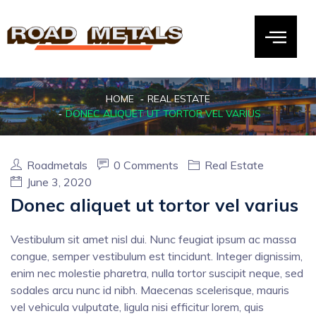
HOME
REAL ESTATE
DONEC ALIQUET UT TORTOR VEL VARIUS
Roadmetals
0 Comments
Real Estate
June 3, 2020
Donec aliquet ut tortor vel varius
Vestibulum sit amet nisl dui. Nunc feugiat ipsum ac massa
congue, semper vestibulum est tincidunt. Integer dignissim,
enim nec molestie pharetra, nulla tortor suscipit neque, sed
sodales arcu nunc id nibh. Maecenas scelerisque, mauris
vel vehicula vulputate, ligula nisi efficitur lorem, quis